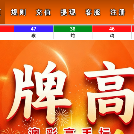
页
规 则
充 值
提 现
客 服
注 册