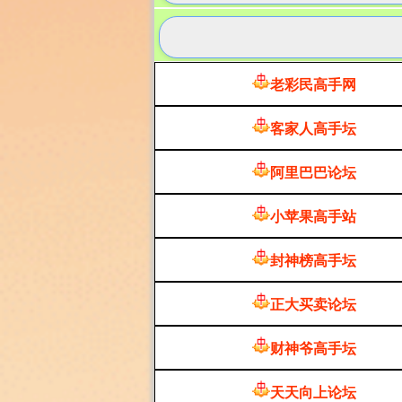
老彩民高手网
客家人高手坛
阿里巴巴论坛
小苹果高手站
封神榜高手坛
正大买卖论坛
财神爷高手坛
天天向上论坛