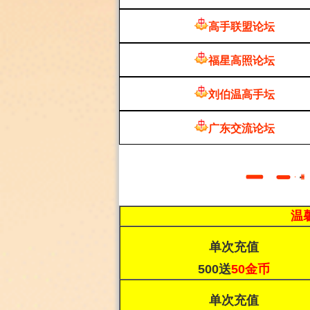
高手联盟论坛
福星高照论坛
刘伯温高手坛
广东交流论坛
温
单次充值
500送
50金币
单次充值