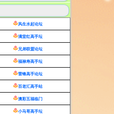
风生水起论坛
满堂红高手坛
兄弟联盟论坛
福禄寿高手坛
雷锋高手论坛
百老汇高手站
澳彩五福临门
小马哥高手坛